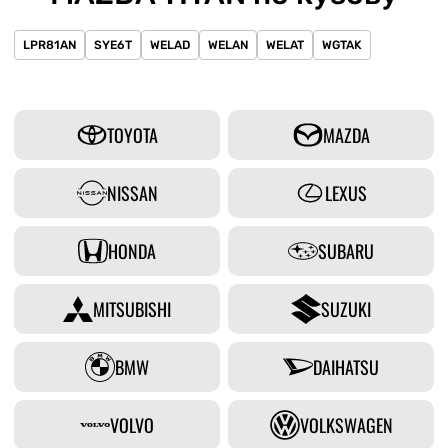
LPR81AN
SYE6T
WELAD
WELAN
WELAT
WGTAK
TOYOTA
MAZDA
NISSAN
LEXUS
HONDA
SUBARU
MITSUBISHI
SUZUKI
BMW
DAIHATSU
VOLVO
VOLKSWAGEN