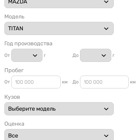
Модель
Год производства
1 91
От
г
До
г
Пробег
От
км
До
км
Кузов
Оценка