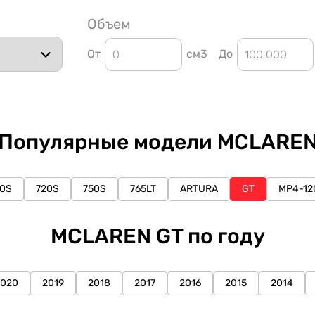
Объем
От
см3
До
Популярные модели MCLARE
0S
720S
750S
765LT
ARTURA
GT
MP4-12
MCLAREN GT по году
2020
2019
2018
2017
2016
2015
2014