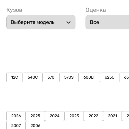
Кузов
Оценка
12C
540C
570
570S
600LT
625C
65
2026
2025
2024
2023
2022
2021
2007
2006