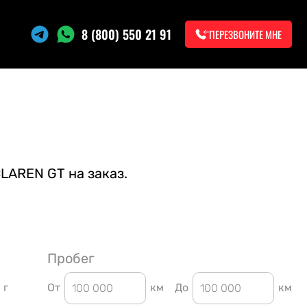
8 (800) 550 21 91
ПЕРЕЗВОНИТЕ МНЕ
LAREN GT на заказ.
Пробег
г
От
км
До
км