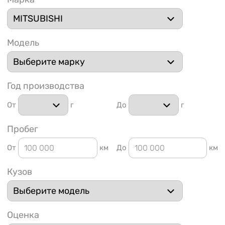
Модель
1 91
Год производства
От
г
До
г
Пробег
От
км
До
км
Кузов
Оценка