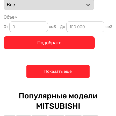
Объем
От
см3
До
см3
Подобрать
Показать еще
Популярные модели
MITSUBISHI