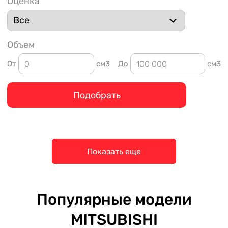
Оценка
Объем
От
см3
До
см3
Подобрать
Показать еще
Популярные модели
MITSUBISHI