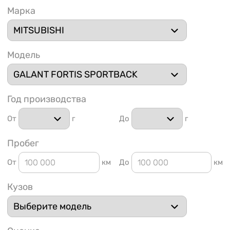
Марка
Модель
1 91
Год производства
От
г
До
г
Пробег
От
км
До
км
Кузов