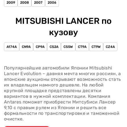
2009
2008
2007
2006
MITSUBISHI LANCER по
кузову
A174A
CN9A
CP9A
CS2A
CS5W
CT9A
CT9W
CZ4A
Популярнейшие автомобили Японии Mitsubishi
Lancer Evolution – давняя мечта многих россиян, а
японские аукционы открывают возможность стать
их владельцем намного дешевле. На любой
крупной площадке представлены десятки
вариантов в нужной комплектации. Компания
Antares поможет приобрести Митсубиси Лансер
9,10 с правым рулем из Японии и решить все
формальности по транспортировке и таможенной
очистке.