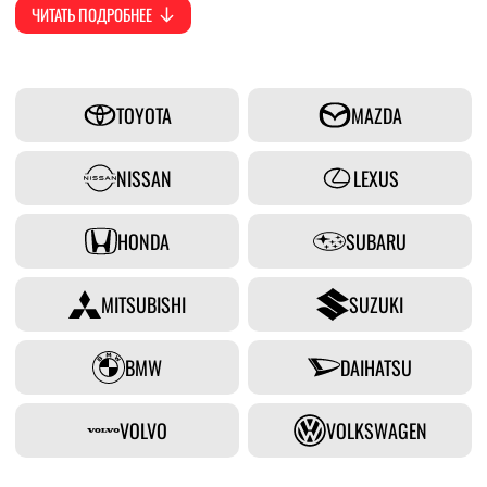
ЧИТАТЬ ПОДРОБНЕЕ
TOYOTA
MAZDA
NISSAN
LEXUS
HONDA
SUBARU
MITSUBISHI
SUZUKI
BMW
DAIHATSU
VOLVO
VOLKSWAGEN