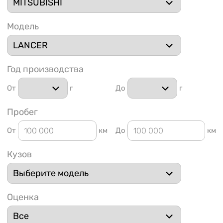
Модель
Год производства
1 91
От
г
До
г
Пробег
От
км
До
км
Кузов
Оценка