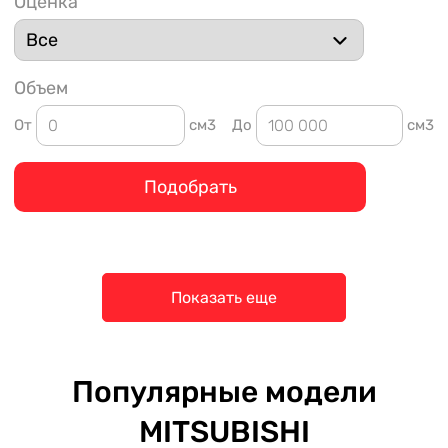
Оценка
Объем
От
см3
До
см3
Подобрать
Показать еще
Популярные модели
MITSUBISHI