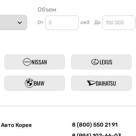
Объем
От
см3
До
NISSAN
LEXUS
BMW
DAIHATSU
8 (800) 550 21 91
Авто Корея
8 (994) 102-66-03