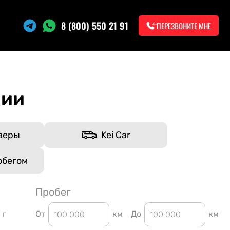
8 (800) 550 21 91
ПЕРЕЗВОНИТЕ МНЕ
нии
веры
Kei Car
обегом
Пробег
г
От
км
До
км