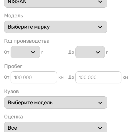
Модель
Год производства
1 91
От
г
До
г
Пробег
От
км
До
км
Кузов
Оценка