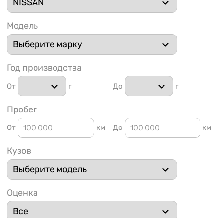
Модель
Год производства
1 91
От
г
До
г
Пробег
От
км
До
км
Кузов
Оценка