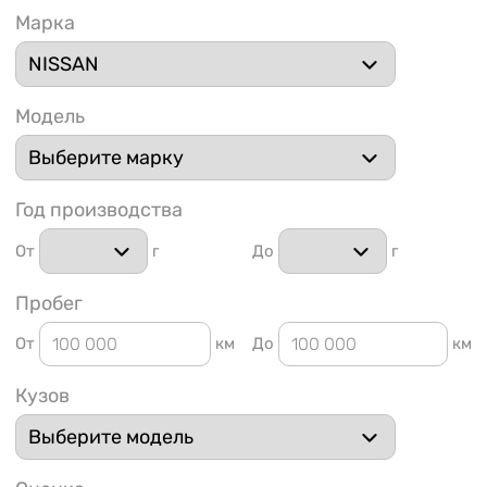
Марка
Модель
1 91
Год производства
От
г
До
г
Пробег
От
км
До
км
Кузов