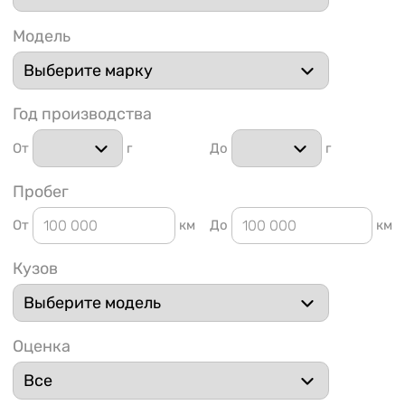
Модель
Год производства
1 91
От
г
До
г
Пробег
От
км
До
км
Кузов
Оценка