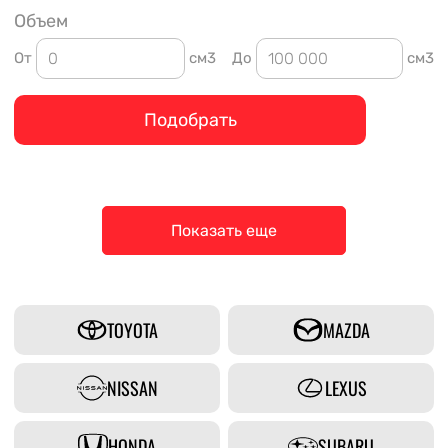
Объем
От
см3
До
см3
Подобрать
Показать еще
TOYOTA
MAZDA
NISSAN
LEXUS
HONDA
SUBARU