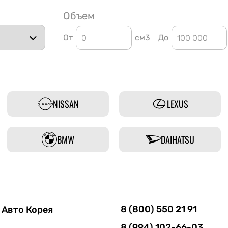
Объем
От
см3
До
NISSAN
LEXUS
BMW
DAIHATSU
8 (800) 550 21 91
Авто Корея
8 (994) 102-66-03