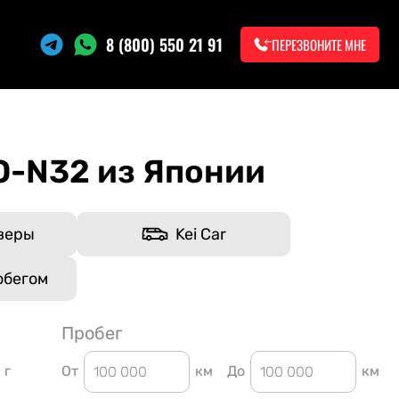
8 (800) 550 21 91
ПЕРЕЗВОНИТЕ МНЕ
-N32 из Японии
веры
Kei Car
обегом
Пробег
г
От
км
До
км