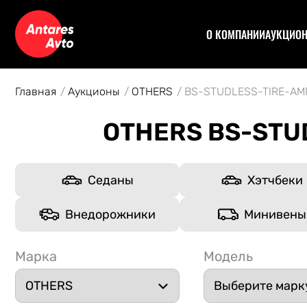
О КОМПАНИИ
АУКЦИО
Договор
Аук
Отзывы
Уча
Главная
Аукционы
OTHERS
BS-STUDLESS-TIRE-A
Статьи
Аук
Рас
OTHERS BS-STU
Спе
Кон
Авт
Седаны
Хэтчбеки
Внедорожники
Минивены
Марка
Модель