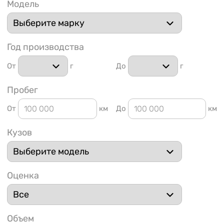
Модель
Год производства
От
г
До
г
1 91
Пробег
От
км
До
км
Кузов
Оценка
Объем