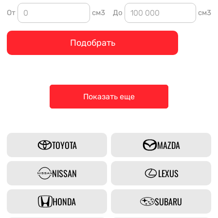
От
см3
До
см3
Подобрать
Показать еще
TOYOTA
MAZDA
NISSAN
LEXUS
HONDA
SUBARU