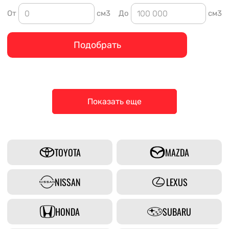
От
см3
До
см3
Подобрать
Показать еще
TOYOTA
MAZDA
NISSAN
LEXUS
HONDA
SUBARU