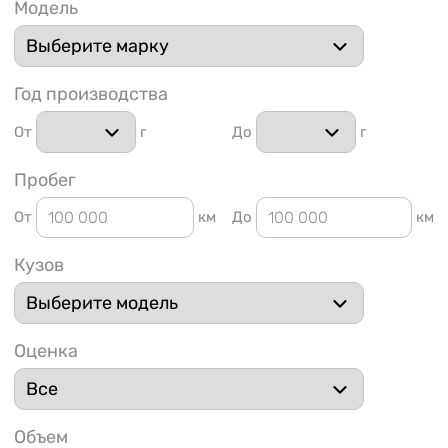
Модель
Год производства
От
г
До
г
1 91
Пробег
От
км
До
км
Кузов
Оценка
Объем