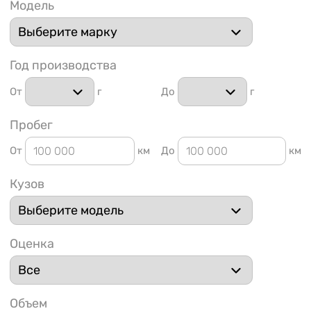
Модель
Год производства
От
г
До
г
1 91
Пробег
От
км
До
км
Кузов
Оценка
Объем