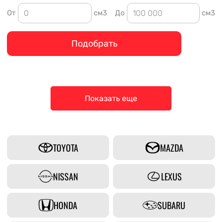
От
см3
До
см3
Подобрать
Показать еще
TOYOTA
MAZDA
NISSAN
LEXUS
HONDA
SUBARU