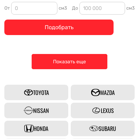
От
см3
До
см3
Подобрать
Показать еще
TOYOTA
MAZDA
NISSAN
LEXUS
HONDA
SUBARU