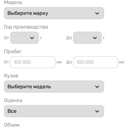
Модель
Год производства
От
г
До
г
1 91
Пробег
От
км
До
км
Кузов
Оценка
Объем