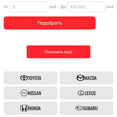
От
см3
До
см3
Подобрать
Показать еще
TOYOTA
MAZDA
NISSAN
LEXUS
HONDA
SUBARU