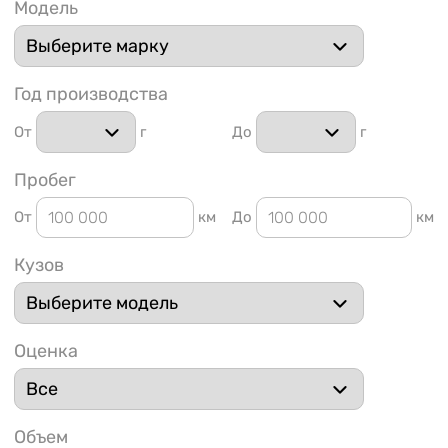
Модель
Год производства
От
г
До
г
1 91
Пробег
От
км
До
км
Кузов
Оценка
Объем