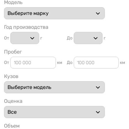
Модель
Год производства
От
г
До
г
1 91
Пробег
От
км
До
км
Кузов
Оценка
Объем