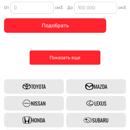
От
см3
До
см3
Подобрать
Показать еще
TOYOTA
MAZDA
NISSAN
LEXUS
HONDA
SUBARU