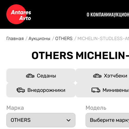
О КОМПАНИИ
АУКЦИО
Договор
Аук
Отзывы
Уча
Главная
Аукционы
OTHERS
MICHELIN-STUDLESS-A
Статьи
Аук
Рас
OTHERS MICHELIN
Спе
Кон
Авт
Седаны
Хэтчбеки
Внедорожники
Минивены
Марка
Модель