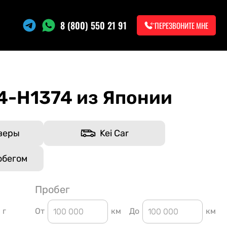
8 (800) 550 21 91
ПЕРЕЗВОНИТЕ МНЕ
-H1374 из Японии
веры
Kei Car
обегом
Пробег
г
От
км
До
км