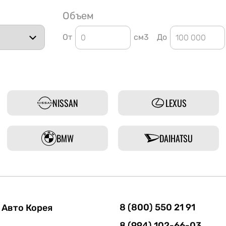
Объем
От
см3
До
NISSAN
LEXUS
BMW
DAIHATSU
8 (800) 550 21 91
Авто Корея
8 (994) 102-66-03