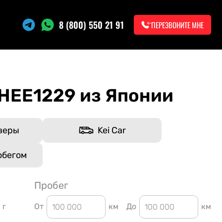
8 (800) 550 21 91
ПЕРЕЗВОНИТЕ МНЕ
EE1229 из Японии
веры
Kei Car
обегом
Пробег
г
От
км
До
км