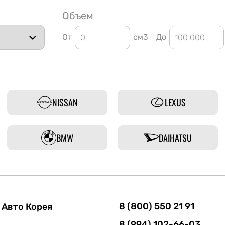
Объем
От
см3
До
NISSAN
LEXUS
BMW
DAIHATSU
8 (800) 550 21 91
Авто Корея
8 (994) 102-66-03