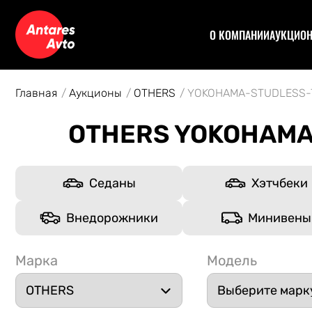
О КОМПАНИИ
АУКЦИО
Договор
Аук
Отзывы
Уча
Главная
Аукционы
OTHERS
YOKOHAMA-STUDLESS-
Статьи
Аук
Рас
OTHERS YOKOHAMA
Спе
Кон
Авт
Седаны
Хэтчбеки
Внедорожники
Минивены
Марка
Модель