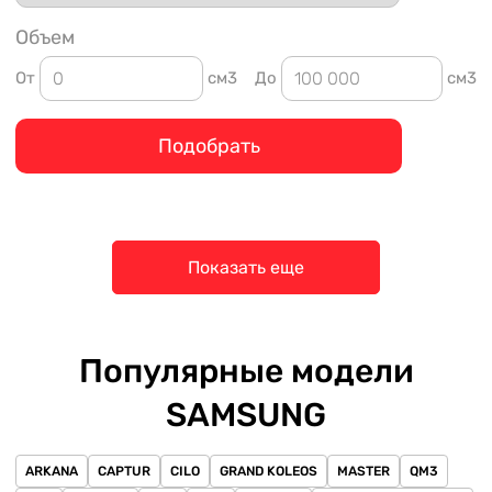
Объем
От
см3
До
см3
Подобрать
Показать еще
Популярные модели
SAMSUNG
ARKANA
CAPTUR
CILO
GRAND KOLEOS
MASTER
QM3