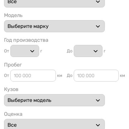
Модель
Год производства
1 91
От
г
До
г
Пробег
От
км
До
км
Кузов
Оценка