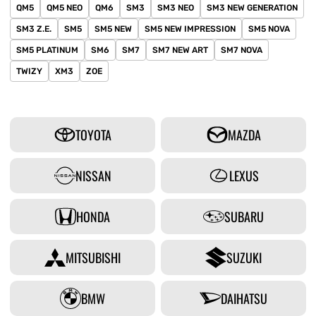
QM5
QM5 NEO
QM6
SM3
SM3 NEO
SM3 NEW GENERATION
SM3 Z.E.
SM5
SM5 NEW
SM5 NEW IMPRESSION
SM5 NOVA
SM5 PLATINUM
SM6
SM7
SM7 NEW ART
SM7 NOVA
TWIZY
XM3
ZOE
TOYOTA
MAZDA
NISSAN
LEXUS
HONDA
SUBARU
MITSUBISHI
SUZUKI
BMW
DAIHATSU