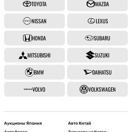
TOYOTA
MAZDA
NISSAN
LEXUS
HONDA
SUBARU
MITSUBISHI
SUZUKI
BMW
DAIHATSU
VOLVO
VOLKSWAGEN
Аукционы Япония
Авто Китай