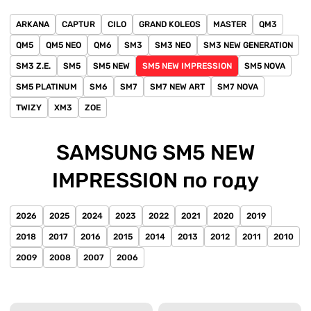
ARKANA
CAPTUR
CILO
GRAND KOLEOS
MASTER
QM3
QM5
QM5 NEO
QM6
SM3
SM3 NEO
SM3 NEW GENERATION
SM3 Z.E.
SM5
SM5 NEW
SM5 NEW IMPRESSION
SM5 NOVA
SM5 PLATINUM
SM6
SM7
SM7 NEW ART
SM7 NOVA
TWIZY
XM3
ZOE
SAMSUNG SM5 NEW
IMPRESSION по году
2026
2025
2024
2023
2022
2021
2020
2019
2018
2017
2016
2015
2014
2013
2012
2011
2010
2009
2008
2007
2006