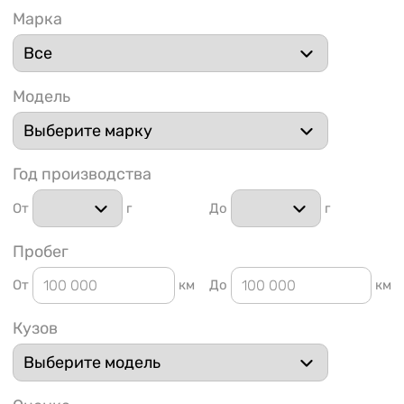
Марка
Модель
1 91
Год производства
От
г
До
г
Пробег
От
км
До
км
Кузов