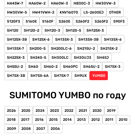
HA45W-7
HA60W-2
HA60W-3
HB30C-3
HW30VW-3
HW30VW-5
HW41VWH-2
KNV16070
LS-2600EJ
OTHER
S120F3
S160E
S160F
S260E
S260F2
S265F2
S90F3
SH120
SH120-2
SH120-3
SH120-5
SH125X-3
SH125X-3B
SH125X-6
SH135X-3
SH135X-3B
SH135X-6
SH135X-7
SH200-5
SH200LC-6
SH215U-2
SH215X-2
SH225X-3
SH240-5
SH300LC
SH30UJ3
SH45J
SH55U-2
SH60
SH60-2
SH60PC
SH65U-2
SH75X-3
SH75X-3B
SH75X-6A
SH75X-7
SH9UX
YUMBO
SUMITOMO YUMBO по году
2026
2025
2024
2023
2022
2021
2020
2019
2018
2017
2016
2015
2014
2013
2012
2011
2010
2009
2008
2007
2006