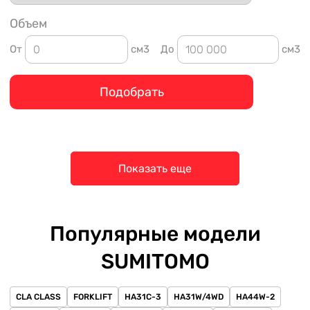
Объем
От
см3
До
см3
Подобрать
Показать еще
Популярные модели
SUMITOMO
CLA CLASS
FORKLIFT
HA31C-3
HA31W/4WD
HA44W-2