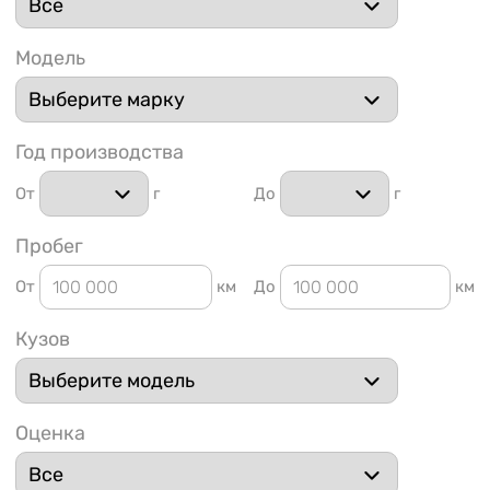
Модель
Год производства
1 91
От
г
До
г
Пробег
От
км
До
км
Кузов
Оценка