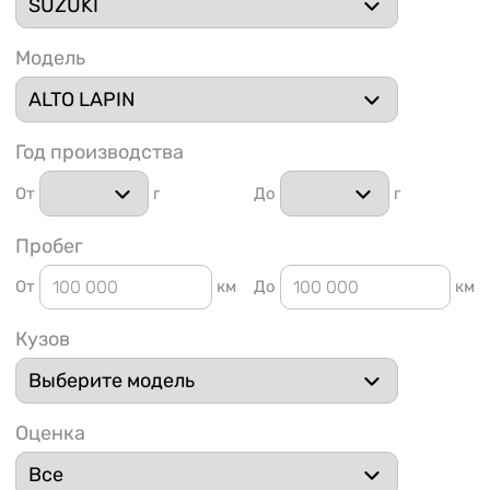
Модель
Год производства
1 91
От
г
До
г
Пробег
От
км
До
км
Кузов
Оценка