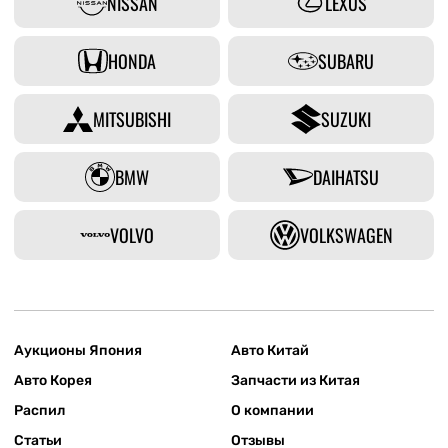
NISSAN
LEXUS
HONDA
SUBARU
MITSUBISHI
SUZUKI
BMW
DAIHATSU
VOLVO
VOLKSWAGEN
Аукционы Япония
Авто Китай
Авто Корея
Запчасти из Китая
Распил
О компании
Статьи
Отзывы