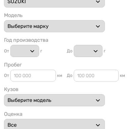
Модель
Год производства
1 91
От
г
До
г
Пробег
От
км
До
км
Кузов
Оценка