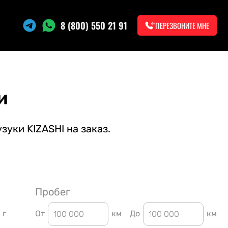
8 (800) 550 21 91
ПЕРЕЗВОНИТЕ МНЕ
и
зуки KIZASHI на заказ.
Пробег
г
От
км
До
км