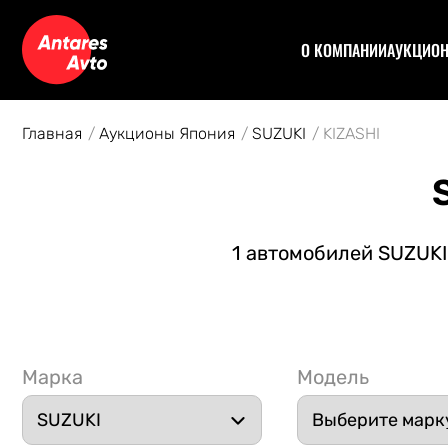
О КОМПАНИИ
АУКЦИО
Договор
Аук
Отзывы
Уча
Главная
Аукционы Япония
SUZUKI
KIZASHI
Статьи
Аук
Рас
Спе
Кон
1 автомобилей SUZUKI 
Авт
Марка
Модель