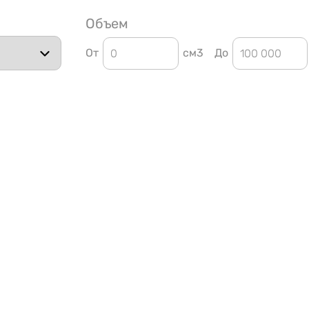
Объем
От
см3
До