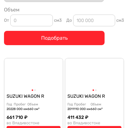
Объем
От
см3
До
см3
Подобрать
SUZUKI WAGON R
SUZUKI WAGON R
Год
Пробег
Объем
Год
Пробег
Объем
2022
8 000 км
660 см³
2011
110 000 км
660 см³
661 710 ₽
411 432 ₽
во Владивостоке
во Владивостоке