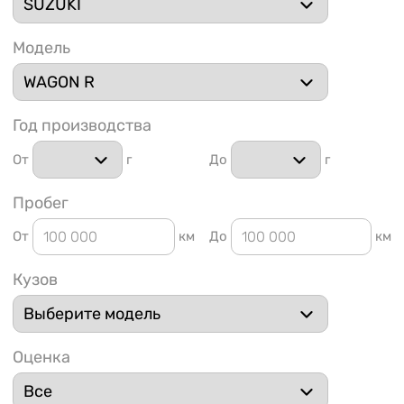
Модель
Год производства
1 91
От
г
До
г
Пробег
От
км
До
км
Кузов
Оценка