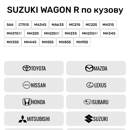
SUZUKI WAGON R по кузову
5AA
CT51S
MA34S
MA63S
MC21S
MC22S
MH21S
MH21Sｶｲ
MH22S
MH22Sｶｲ
MH23S
MH23Sｶｲ
MH34S
MH35S
MH44S
MH55S
MH85S
MH95S
TOYOTA
MAZDA
NISSAN
LEXUS
HONDA
SUBARU
MITSUBISHI
SUZUKI