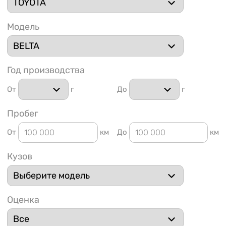
Модель
Год производства
1 91
От
г
До
г
Пробег
От
км
До
км
Кузов
Оценка