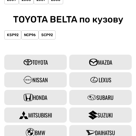
TOYOTA BELTA по кузову
KSP92
NCP96
SCP92
TOYOTA
MAZDA
NISSAN
LEXUS
HONDA
SUBARU
MITSUBISHI
SUZUKI
BMW
DAIHATSU