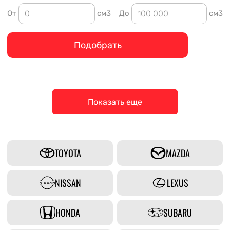
От
см3
До
см3
Подобрать
Показать еще
TOYOTA
MAZDA
NISSAN
LEXUS
HONDA
SUBARU