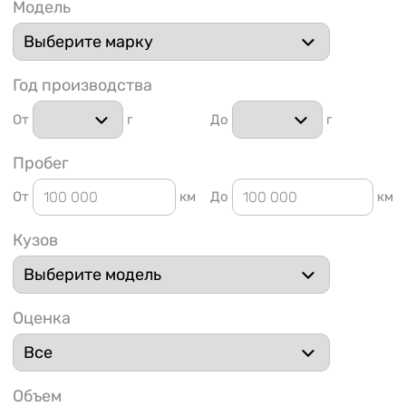
Модель
Год производства
От
г
До
г
1 91
Пробег
От
км
До
км
Кузов
Оценка
Объем