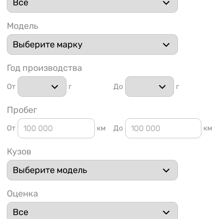
Модель
Год производства
1 91
От
г
До
г
Пробег
От
км
До
км
Кузов
Оценка