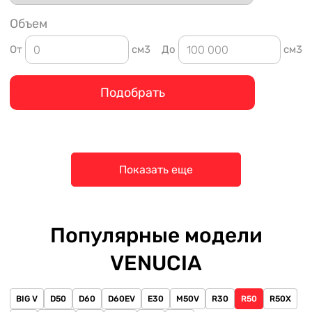
Объем
От
см3
До
см3
Подобрать
Показать еще
Популярные модели
VENUCIA
BIG V
D50
D60
D60EV
E30
M50V
R30
R50
R50X