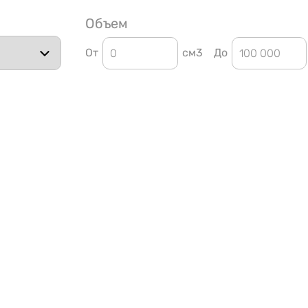
Объем
От
см3
До