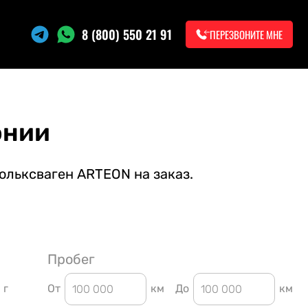
8 (800) 550 21 91
ПЕРЕЗВОНИТЕ МНЕ
онии
ольксваген ARTEON на заказ.
Пробег
г
От
км
До
км