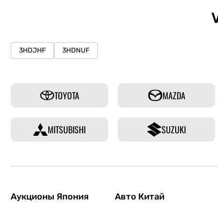
3HDJHF
3HDNUF
TOYOTA
MAZDA
MITSUBISHI
SUZUKI
Аукционы Япония
Авто Китай