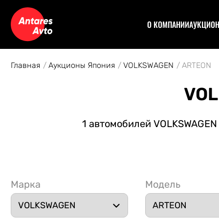
О КОМПАНИИ
АУКЦИО
Договор
Аук
Отзывы
Уча
Главная
Аукционы Япония
VOLKSWAGEN
ARTEON
Статьи
Аук
Рас
VOL
Спе
Кон
1 автомобилей VOLKSWAGEN A
Авт
Марка
Модель