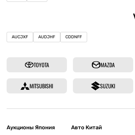
AUCJXF
AUDJHF
CDDNFF
TOYOTA
MAZDA
MITSUBISHI
SUZUKI
Аукционы Япония
Авто Китай