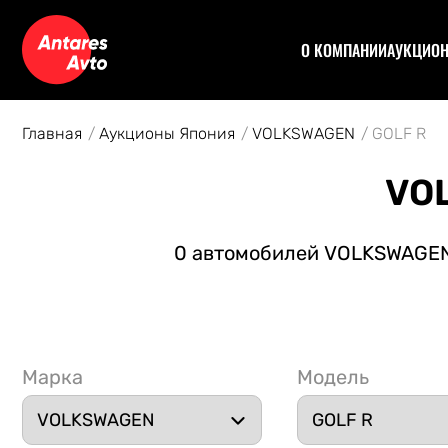
О КОМПАНИИ
АУКЦИО
Договор
Аук
Отзывы
Уча
Главная
Аукционы Япония
VOLKSWAGEN
GOLF R
Статьи
Аук
Рас
VO
Спе
Кон
0 автомобилей VOLKSWAGEN G
Авт
Марка
Модель