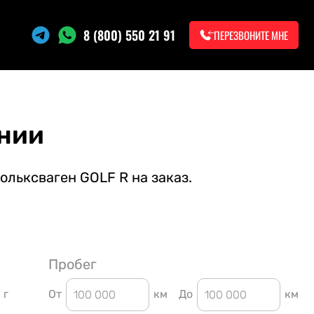
8 (800) 550 21 91
ПЕРЕЗВОНИТЕ МНЕ
нии
ольксваген GOLF R на заказ.
Пробег
г
От
км
До
км