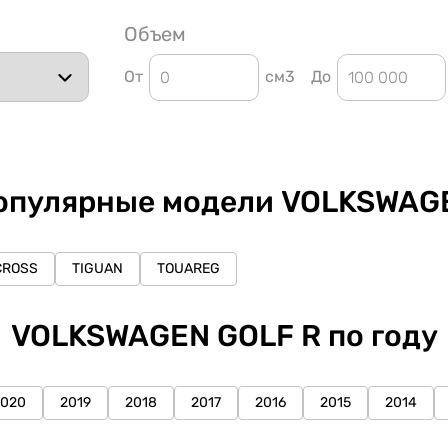
Объем
От
см3
До
опулярные модели VOLKSWAG
CROSS
TIGUAN
TOUAREG
VOLKSWAGEN GOLF R по году
2020
2019
2018
2017
2016
2015
2014