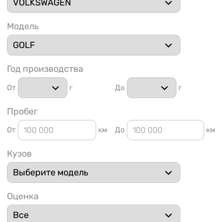
Модель
Год производства
1 91
От
г
До
г
Пробег
От
км
До
км
Кузов
Оценка