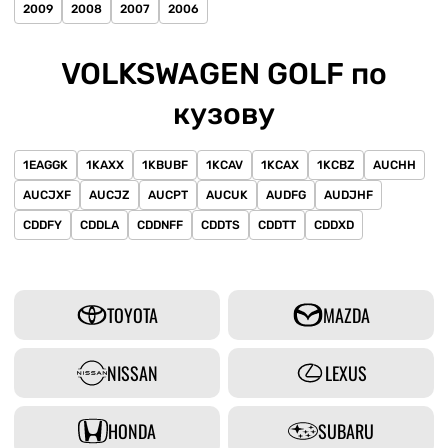
2009
2008
2007
2006
VOLKSWAGEN GOLF по
кузову
1EAGGK
1KAXX
1KBUBF
1KCAV
1KCAX
1KCBZ
AUCHH
AUCJXF
AUCJZ
AUCPT
AUCUK
AUDFG
AUDJHF
CDDFY
CDDLA
CDDNFF
CDDTS
CDDTT
CDDXD
TOYOTA
MAZDA
NISSAN
LEXUS
HONDA
SUBARU