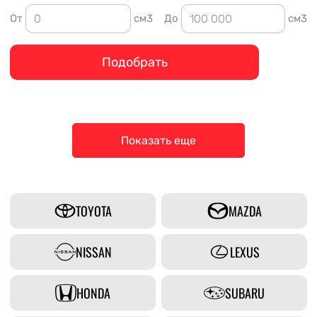
От
см3
До
см3
Подобрать
Показать еще
TOYOTA
MAZDA
NISSAN
LEXUS
HONDA
SUBARU