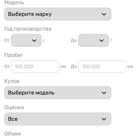
Модель
Год производства
От
г
До
г
1 91
Пробег
От
км
До
км
Кузов
Оценка
Объем