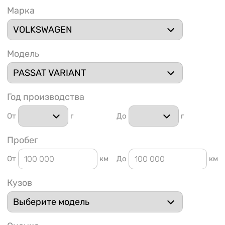
Марка
Модель
1 91
Год производства
От
г
До
г
Пробег
От
км
До
км
Кузов