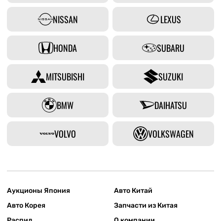
NISSAN
LEXUS
HONDA
SUBARU
MITSUBISHI
SUZUKI
BMW
DAIHATSU
VOLVO
VOLKSWAGEN
Аукционы Япония
Авто Китай
Авто Корея
Запчасти из Китая
Распил
О компании