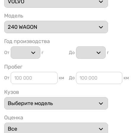
Модель
Год производства
1 91
От
г
До
г
Пробег
От
км
До
км
Кузов
Оценка