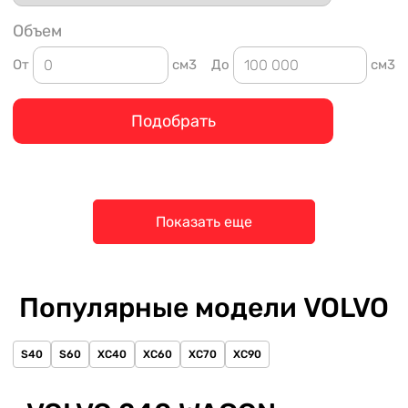
Объем
От
см3
До
см3
Подобрать
Показать еще
Популярные модели VOLVO
S40
S60
XC40
XC60
XC70
XC90