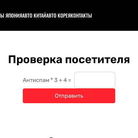
НЫ ЯПОНИЯ
АВТО КИТАЙ
АВТО КОРЕЯ
КОНТАКТЫ
ционы (каталог авто)
Аукционы (каталог авто)
ствовать в аукционе
Участвовать в аукционе
ционный лист и оценки
Запчасти из Китая
пил
Проверка посетителя
цтехника
структор
Антиспам * 3 + 4 =
о под полную пошлину
Отправить