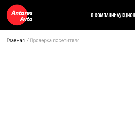
О КОМПАНИИ
АУКЦИО
Договор
Аук
Отзывы
Уча
Главная
Проверка посетителя
Статьи
Аук
Рас
Спе
Кон
Авт