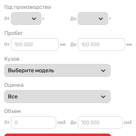
Год производства
От
г
До
г
Пробег
От
км
До
км
1 91
Кузов
Оценка
Объем
От
см3
До
см3