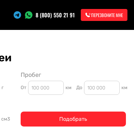
8 (800) 550 21 91
ПЕРЕЗВОНИТЕ МНЕ
еи
Пробег
г
От
км
До
км
Подобрать
см3