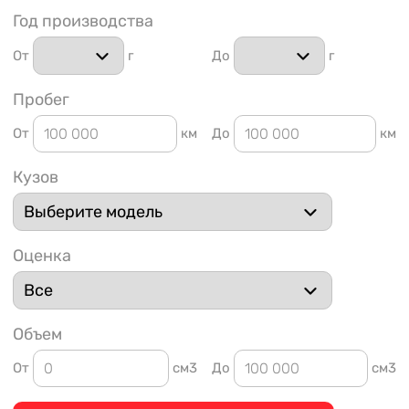
Год производства
От
г
До
г
Пробег
От
км
До
км
1 91
Кузов
Оценка
Объем
От
см3
До
см3