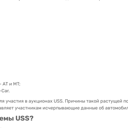
 AT и MT;
Car.
я участия в аукционах USS. Причины такой растущей по
тавляет участникам исчерпывающие данные об автомобил
темы USS?