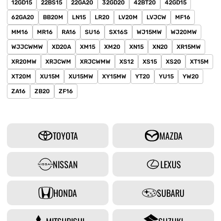
12GD15
22BS15
22GA20
32GD20
42BT20
42GD15
62GA20
BB20M
LN15
LR20
LV20M
LVJCW
MF16
MM16
MR16
RA16
SU16
SX16S
WJ15MW
WJ20MW
WJJCWMW
XD20A
XM15
XM20
XN15
XN20
XR15MW
XR20MW
XRJCWM
XRJCWMW
XS12
XS15
XS20
XT15M
XT20M
XU15M
XU15MW
XY15MW
YT20
YU15
YW20
ZA16
ZB20
ZF16
TOYOTA
MAZDA
NISSAN
LEXUS
HONDA
SUBARU