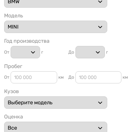
Модель
Год производства
1 91
От
г
До
г
Пробег
От
км
До
км
Кузов
Оценка