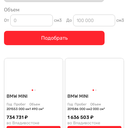
Объем
От
см3
До
см3
Подобрать
BMW MINI
BMW MINI
Год
Пробег
Объем
Год
Пробег
Объем
2015
53 000 км
1 490 см³
2015
86 000 км
2 000 см³
734 731 ₽
1 636 503 ₽
во Владивостоке
во Владивостоке