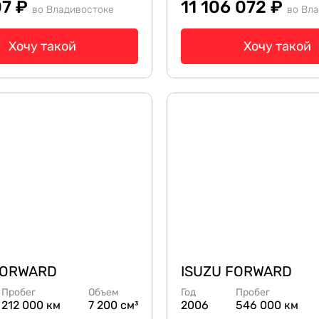
07 ₽
11 106 072 ₽
во Владивостоке
во Вл
Хочу такой
Хочу такой
FORWARD
ISUZU FORWARD
Пробег
Объем
Год
Пробег
212 000 км
7 200 см³
2006
546 000 км