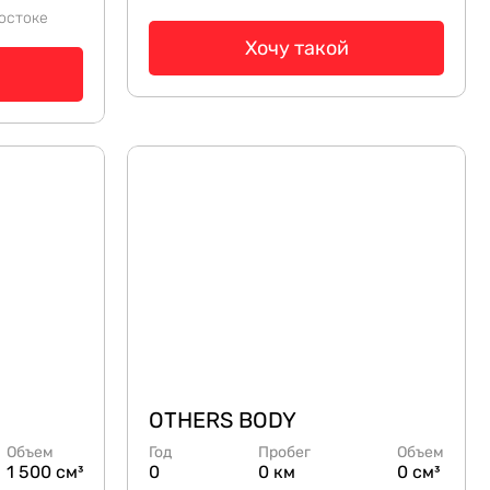
остоке
Хочу такой
OTHERS BODY
Объем
Год
Пробег
Объем
1 500 см³
0
0 км
0 см³