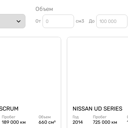
Объем
От
см3
До
 SCRUM
NISSAN UD SERIES
Пробег
Объем
Год
Пробег
189 000 км
660 см³
2014
725 000 км