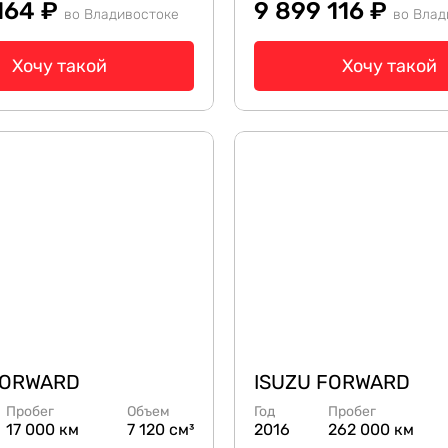
 164 ₽
9 899 116 ₽
во Владивостоке
во Влад
Хочу такой
Хочу такой
FORWARD
ISUZU FORWARD
Пробег
Объем
Год
Пробег
17 000 км
7 120 см³
2016
262 000 км