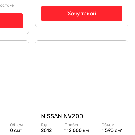
остоке
Хочу такой
NISSAN NV200
Объем
Год
Пробег
Объем
0 см³
2012
112 000 км
1 590 см³