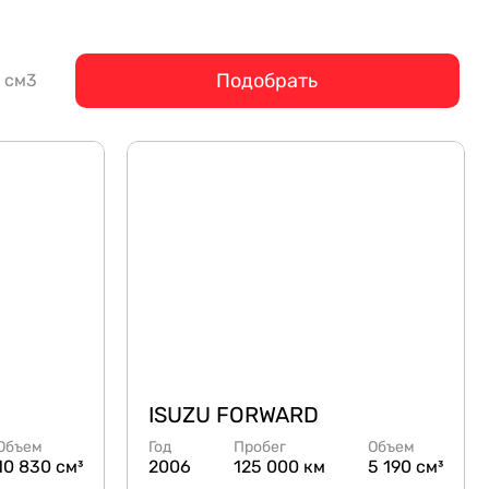
Подобрать
см3
ISUZU FORWARD
Объем
Год
Пробег
Объем
10 830 см³
2006
125 000 км
5 190 см³