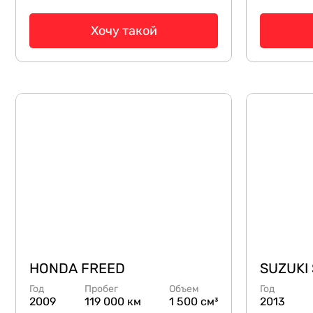
Хочу такой
HONDA FREED
SUZUKI
Год
Пробег
Объем
Год
2009
119 000 км
1 500 см³
2013