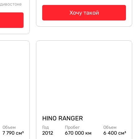
адивостоке
Хочу такой
HINO RANGER
Объем
Год
Пробег
Объем
7 790 см³
2012
670 000 км
6 400 см³