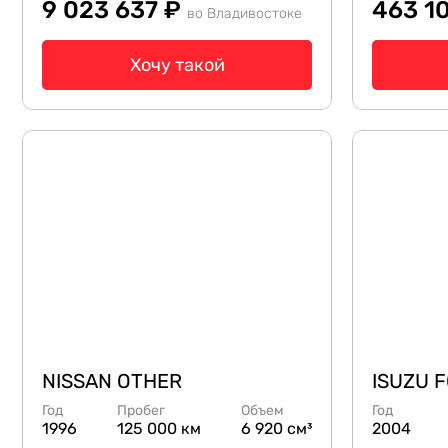
9 023 637 ₽
463 1
во Владивостоке
Хочу такой
NISSAN OTHER
ISUZU 
Год
Пробег
Объем
Год
1996
125 000 км
6 920 см³
2004