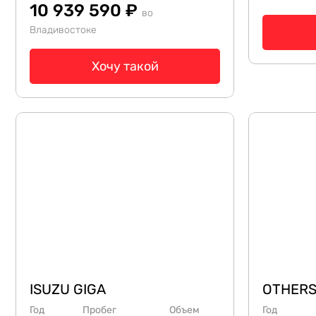
10 939 590 ₽
во
Владивостоке
Хочу такой
ISUZU GIGA
OTHERS
Год
Пробег
Объем
Год