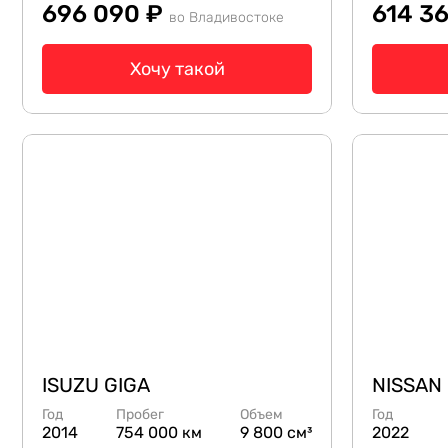
696 090 ₽
614 3
во Владивостоке
Хочу такой
ISUZU GIGA
NISSAN
Год
Пробег
Объем
Год
2014
754 000 км
9 800 см³
2022