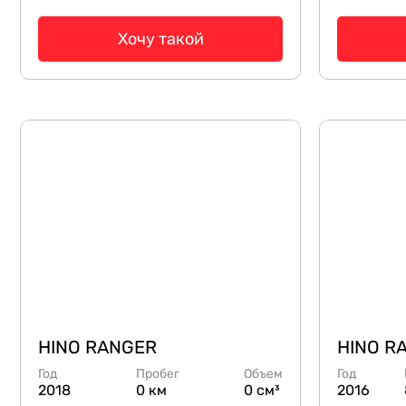
Хочу такой
HINO RANGER
HINO R
Год
Пробег
Объем
Год
2018
0 км
0 см³
2016