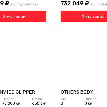
69 ₽
732 049 ₽
во Владивостоке
во Владив
Хочу такой
Хочу такой
 NV100 CLIPPER
OTHERS BODY
Пробег
Объем
Год
Пробег
75 000 км
650 см³
0
0 км