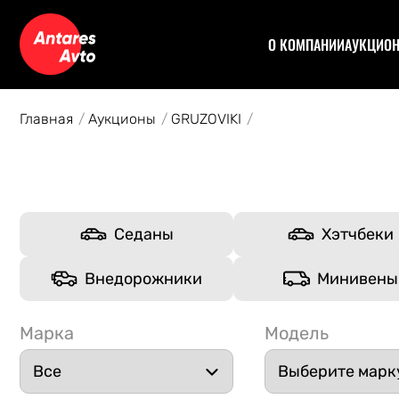
О КОМПАНИИ
АУКЦИО
Договор
Аук
Отзывы
Уча
Главная
Аукционы
GRUZOVIKI
Статьи
Аук
Рас
Спе
Кон
Авт
Седаны
Хэтчбеки
Внедорожники
Минивены
Марка
Модель