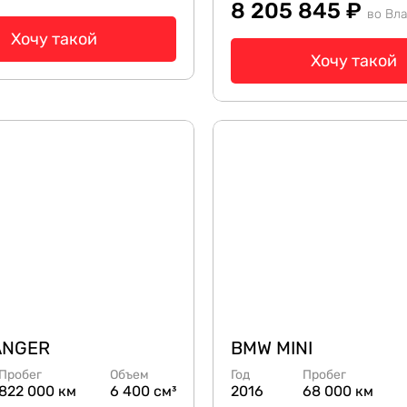
8 205 845 ₽
во Вл
Хочу такой
Хочу такой
ANGER
BMW MINI
Пробег
Объем
Год
Пробег
822 000 км
6 400 см³
2016
68 000 км