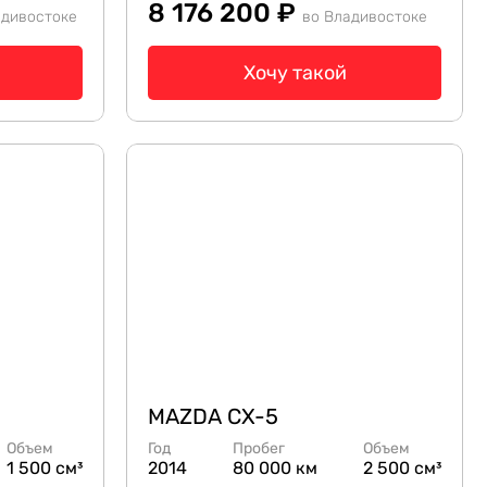
8 176 200 ₽
адивостоке
во Владивостоке
Хочу такой
MAZDA CX-5
Объем
Год
Пробег
Объем
1 500 см³
2014
80 000 км
2 500 см³