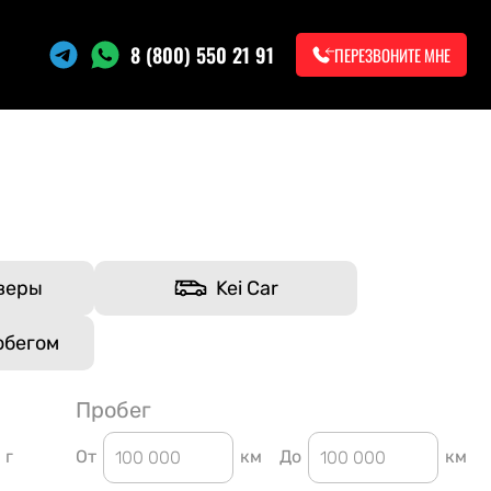
8 (800) 550 21 91
ПЕРЕЗВОНИТЕ МНЕ
веры
Kei Car
обегом
Пробег
г
От
км
До
км