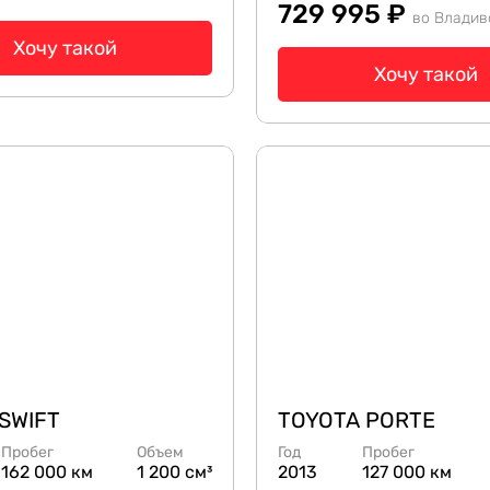
729 995 ₽
во Владив
Хочу такой
Хочу такой
 SWIFT
TOYOTA PORTE
Пробег
Объем
Год
Пробег
162 000 км
1 200 см³
2013
127 000 км