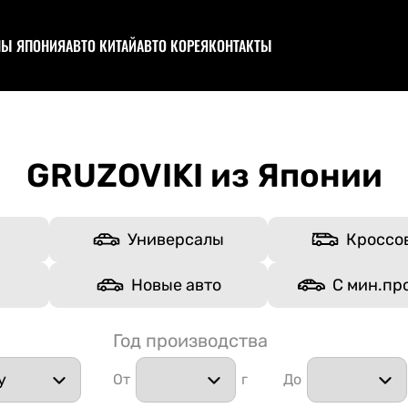
НЫ ЯПОНИЯ
АВТО КИТАЙ
АВТО КОРЕЯ
КОНТАКТЫ
ционы (каталог авто)
Аукционы (каталог авто)
ствовать в аукционе
Участвовать в аукционе
ционный лист и оценки
Запчасти из Китая
пил
GRUZOVIKI из Японии
цтехника
структор
о под полную пошлину
Универсалы
Кроссо
Новые авто
С мин.пр
Год производства
От
г
До