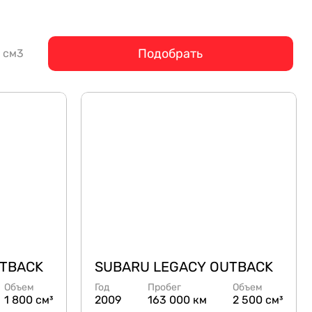
Подобрать
см3
UTBACK
SUBARU LEGACY OUTBACK
Объем
Год
Пробег
Объем
1 800 см³
2009
163 000 км
2 500 см³