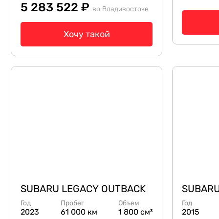
5 283 522 ₽
во Владивостоке
Хочу такой
SUBARU LEGACY OUTBACK
SUBARU
Год
Пробег
Объем
Год
2023
61 000 км
1 800 см³
2015