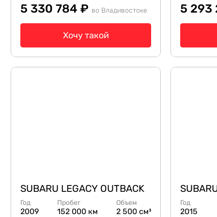
5 330 784 ₽
5 293
во Владивостоке
Хочу такой
SUBARU LEGACY OUTBACK
SUBARU
Год
Пробег
Объем
Год
2009
152 000 км
2 500 см³
2015