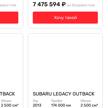
7 475 594 ₽
дивостоке
во Владивостоке
Хочу такой
UTBACK
SUBARU LEGACY OUTBACK
Объем
Год
Пробег
Объем
2 500 см³
2013
174 000 км
2 500 см³