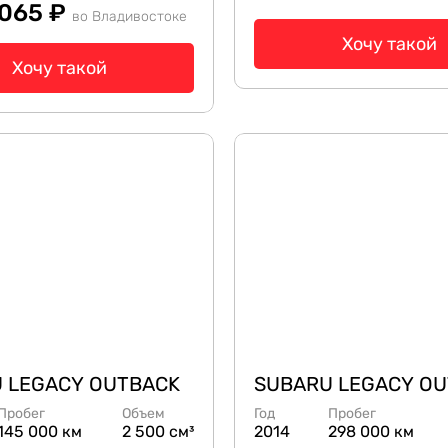
 065 ₽
во Владивостоке
Хочу такой
Хочу такой
 LEGACY OUTBACK
SUBARU LEGACY O
Пробег
Объем
Год
Пробег
145 000 км
2 500 см³
2014
298 000 км