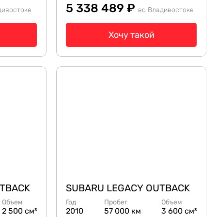
5 338 489 ₽
дивостоке
во Владивостоке
Хочу такой
UTBACK
SUBARU LEGACY OUTBACK
Объем
Год
Пробег
Объем
2 500 см³
2010
57 000 км
3 600 см³