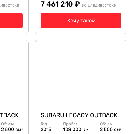
7 461 210 ₽
дивостоке
во Владивостоке
Хочу такой
UTBACK
SUBARU LEGACY OUTBACK
Объем
Год
Пробег
Объем
2 500 см³
2015
108 000 км
2 500 см³