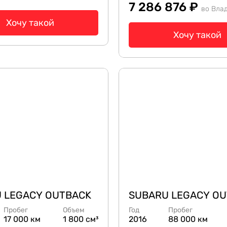
7 286 876 ₽
во Вла
Хочу такой
Хочу такой
 LEGACY OUTBACK
SUBARU LEGACY O
Пробег
Объем
Год
Пробег
17 000 км
1 800 см³
2016
88 000 км