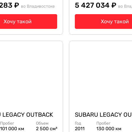
 283 ₽
5 427 034 ₽
во Владивостоке
во Вла
Хочу такой
Хочу такой
 LEGACY OUTBACK
SUBARU LEGACY O
Пробег
Объем
Год
Пробег
101 000 км
2 500 см³
2011
130 000 км