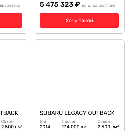
5 475 323 ₽
дивостоке
во Владивостоке
Хочу такой
UTBACK
SUBARU LEGACY OUTBACK
Объем
Год
Пробег
Объем
2 500 см³
2014
134 000 км
2 500 см³