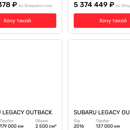
 378 ₽
5 374 449 ₽
во Владивостоке
во Вла
Хочу такой
Хочу такой
 LEGACY OUTBACK
SUBARU LEGACY O
Пробег
Объем
Год
Пробег
179 000 км
2 500 см³
2016
137 000 км