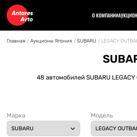
О КОМПАНИИ
АУКЦИО
Договор
Аук
Отзывы
Уча
Главная
Аукционы Япония
SUBARU
LEGACY OUTBA
Статьи
Аук
Рас
SUBAR
Спе
Кон
48 автомобилей SUBARU LEGACY O
Авт
Марка
Модель