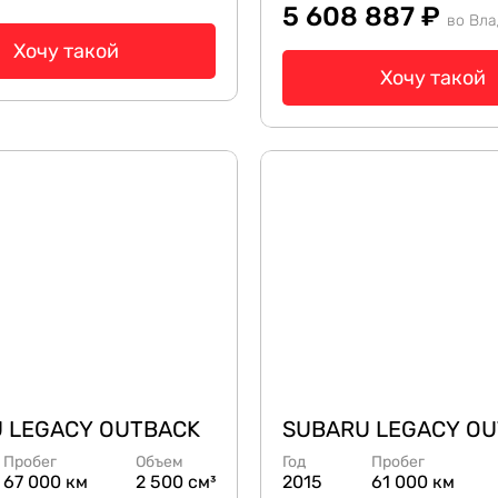
5 608 887 ₽
во Вла
Хочу такой
Хочу такой
 LEGACY OUTBACK
SUBARU LEGACY O
Пробег
Объем
Год
Пробег
67 000 км
2 500 см³
2015
61 000 км