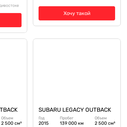
дивостоке
Хочу такой
UTBACK
SUBARU LEGACY OUTBACK
Объем
Год
Пробег
Объем
2 500 см³
2015
139 000 км
2 500 см³