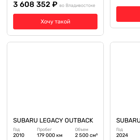
3 608 352 ₽
во Владивостоке
Хочу такой
SUBARU LEGACY OUTBACK
SUBARU
Год
Пробег
Объем
Год
2010
179 000 км
2 500 см³
2024