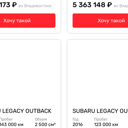
 173 ₽
5 363 148 ₽
во Владивостоке
во Вла
Хочу такой
Хочу такой
 LEGACY OUTBACK
SUBARU LEGACY O
Пробег
Объем
Год
Пробег
143 000 км
2 500 см³
2016
123 000 км