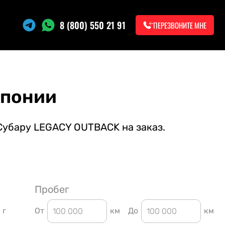
8 (800) 550 21 91
ПЕРЕЗВОНИТЕ МНЕ
Японии
Субару LEGACY OUTBACK на заказ.
Пробег
г
От
км
До
км