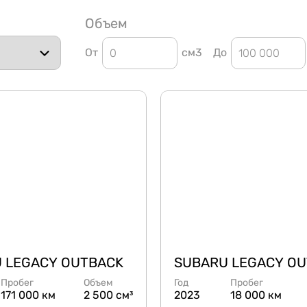
Объем
От
см3
До
 LEGACY OUTBACK
SUBARU LEGACY O
Пробег
Объем
Год
Пробег
171 000 км
2 500 см³
2023
18 000 км