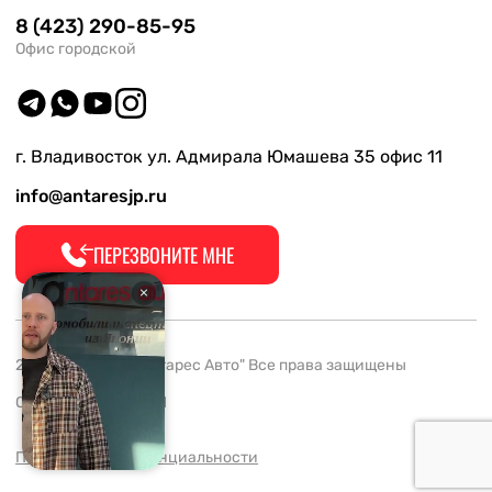
8 (423) 290-85-95
Офис городской
г. Владивосток ул. Адмирала Юмашева 35 офис 11
1 91
info@antaresjp.ru
ПЕРЕЗВОНИТЕ МНЕ
2008-2026 ООО "Антарес Авто" Все права защищены
ОГРН 1132537005061
Политика конфиденциальности