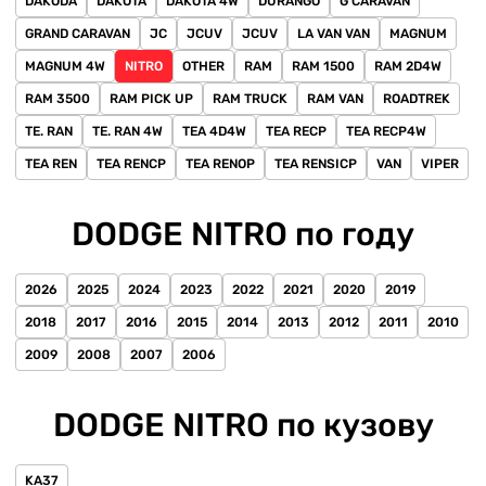
DAKODA
DAKOTA
DAKOTA 4W
DURANGO
G CARAVAN
GRAND CARAVAN
JC
JCUV
JCUV
LA VAN VAN
MAGNUM
MAGNUM 4W
NITRO
OTHER
RAM
RAM 1500
RAM 2D4W
RAM 3500
RAM PICK UP
RAM TRUCK
RAM VAN
ROADTREK
TE. RAN
TE. RAN 4W
TEA 4D4W
TEA RECP
TEA RECP4W
TEA REN
TEA RENCP
TEA RENOP
TEA RENSICP
VAN
VIPER
DODGE NITRO по году
2026
2025
2024
2023
2022
2021
2020
2019
2018
2017
2016
2015
2014
2013
2012
2011
2010
2009
2008
2007
2006
DODGE NITRO по кузову
KA37