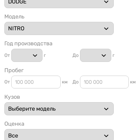
Модель
Год производства
1 91
От
г
До
г
Пробег
От
км
До
км
Кузов
Оценка