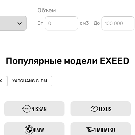
Объем
От
см3
До
Популярные модели EXEED
X
YAOGUANG C-DM
NISSAN
LEXUS
BMW
DAIHATSU