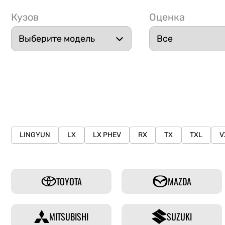
Кузов
Оценка
LINGYUN
LX
LX PHEV
RX
TX
TXL
V
TOYOTA
MAZDA
MITSUBISHI
SUZUKI