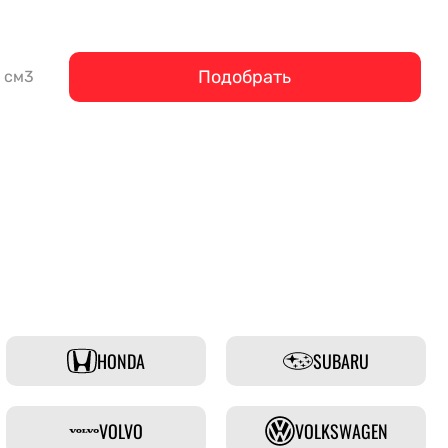
Подобрать
см3
HONDA
SUBARU
VOLVO
VOLKSWAGEN