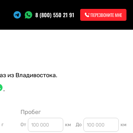
8 (800) 550 21 91
ПЕРЕЗВОНИТЕ МНЕ
аз из Владивостока.
.
Пробег
г
От
км
До
км