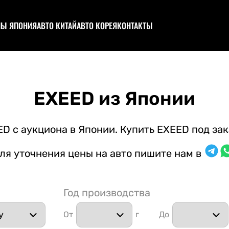
НЫ ЯПОНИЯ
АВТО КИТАЙ
АВТО КОРЕЯ
КОНТАКТЫ
ционы (каталог авто)
Аукционы (каталог авто)
ствовать в аукционе
Участвовать в аукционе
ционный лист и оценки
Запчасти из Китая
пил
EXEED из Японии
цтехника
структор
D с аукциона в Японии. Купить EXEED под зак
о под полную пошлину
ля уточнения цены на авто пишите нам в
Год производства
От
г
До