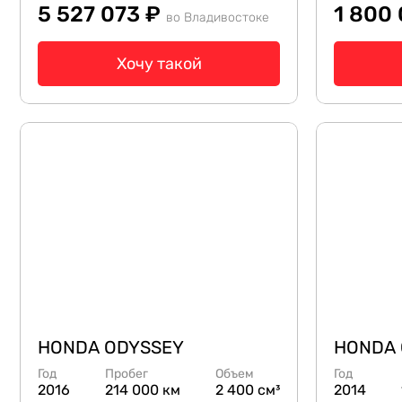
5 527 073 ₽
1 800
во Владивостоке
Хочу такой
HONDA ODYSSEY
HONDA 
Год
Пробег
Объем
Год
2016
214 000 км
2 400 см³
2014