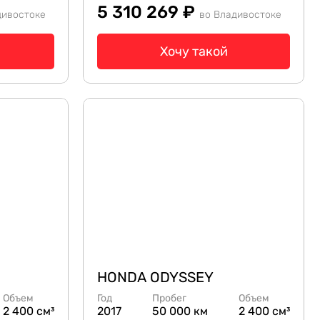
5 310 269 ₽
дивостоке
во Владивостоке
Хочу такой
HONDA ODYSSEY
Объем
Год
Пробег
Объем
2 400 см³
2017
50 000 км
2 400 см³