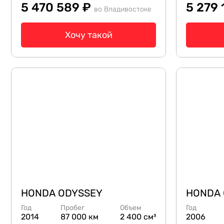
5 470 589 ₽
5 279 
во Владивостоке
Хочу такой
HONDA ODYSSEY
HONDA 
Год
Пробег
Объем
Год
2014
87 000 км
2 400 см³
2006