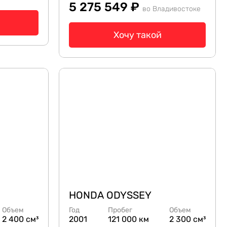
5 275 549 ₽
во Владивостоке
Хочу такой
HONDA ODYSSEY
Объем
Год
Пробег
Объем
2 400 см³
2001
121 000 км
2 300 см³