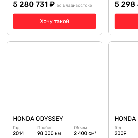
5 280 731 ₽
5 298
во Владивостоке
Хочу такой
HONDA ODYSSEY
HONDA 
Год
Пробег
Объем
Год
2014
98 000 км
2 400 см³
2009