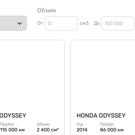
Объем
От
см3
До
ODYSSEY
HONDA ODYSSEY
Пробег
Объем
Год
Пробег
115 000 км
2 400 см³
2014
86 000 км