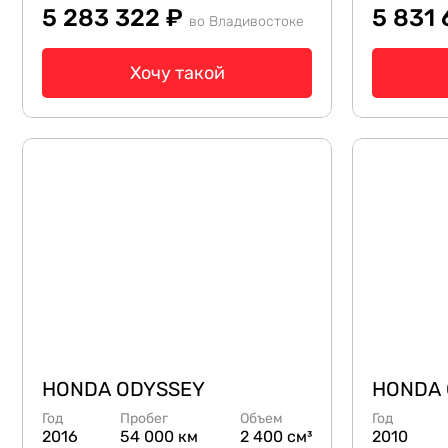
5 283 322 ₽
5 831
во Владивостоке
Хочу такой
HONDA ODYSSEY
HONDA 
Год
Пробег
Объем
Год
2016
54 000 км
2 400 см³
2010