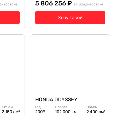
5 806 256 ₽
дивостоке
во Владивостоке
Хочу такой
HONDA ODYSSEY
Объем
Год
Пробег
Объем
2 150 см³
2009
102 000 км
2 400 см³