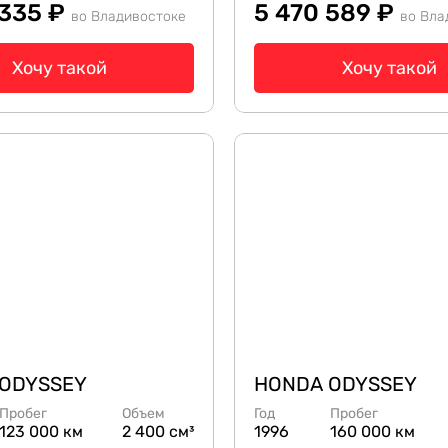
 335 ₽
5 470 589 ₽
во Владивостоке
во Вла
Хочу такой
Хочу такой
ODYSSEY
HONDA ODYSSEY
Пробег
Объем
Год
Пробег
123 000 км
2 400 см³
1996
160 000 км