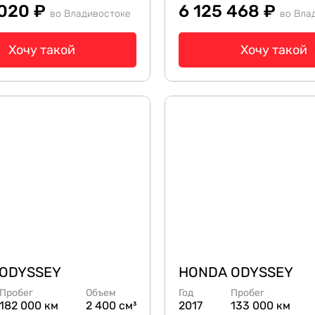
 020 ₽
6 125 468 ₽
во Владивостоке
во Вла
Хочу такой
Хочу такой
ODYSSEY
HONDA ODYSSEY
Пробег
Объем
Год
Пробег
182 000 км
2 400 см³
2017
133 000 км