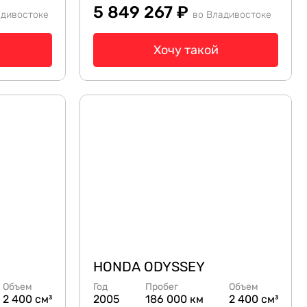
5 849 267 ₽
адивостоке
во Владивостоке
Хочу такой
HONDA ODYSSEY
Объем
Год
Пробег
Объем
2 400 см³
2005
186 000 км
2 400 см³