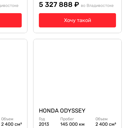
5 327 888 ₽
дивостоке
во Владивостоке
Хочу такой
HONDA ODYSSEY
Объем
Год
Пробег
Объем
2 400 см³
2013
145 000 км
2 400 см³