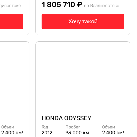
1 805 710 ₽
дивостоке
во Владивостоке
Хочу такой
HONDA ODYSSEY
Объем
Год
Пробег
Объем
2 400 см³
2012
93 000 км
2 400 см³