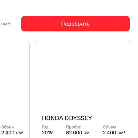
Подобрать
см3
HONDA ODYSSEY
Объем
Год
Пробег
Объем
2 400 см³
2019
82 000 км
2 400 см³