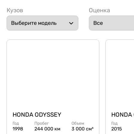
Кузов
Оценка
HONDA ODYSSEY
HONDA 
Год
Пробег
Объем
Год
1998
244 000 км
3 000 см³
2015