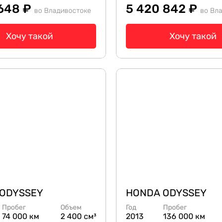
 648 ₽
5 420 842 ₽
во Владивостоке
во Вл
Хочу такой
Хочу такой
ODYSSEY
HONDA ODYSSEY
Пробег
Объем
Год
Пробег
74 000 км
2 400 см³
2013
136 000 км