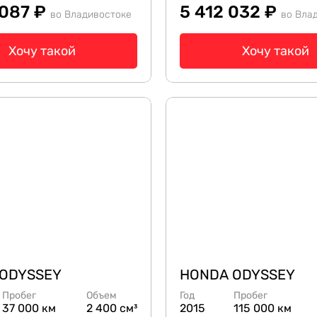
 087 ₽
5 412 032 ₽
во Владивостоке
во Вла
Хочу такой
Хочу такой
ODYSSEY
HONDA ODYSSEY
Пробег
Объем
Год
Пробег
37 000 км
2 400 см³
2015
115 000 км