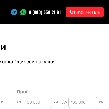
8 (800) 550 21 91
ПЕРЕЗВОНИТЕ МНЕ
ии
Хонда Одиссей на заказ.
Пробег
г
От
км
До
км