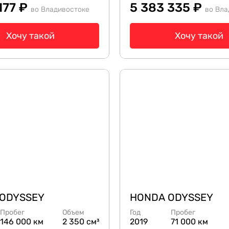
177 ₽
5 383 335 ₽
во Владивостоке
во Вла
Хочу такой
Хочу такой
ODYSSEY
HONDA ODYSSEY
Пробег
Объем
Год
Пробег
146 000 км
2 350 см³
2019
71 000 км