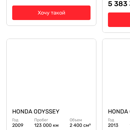
5 383
Хочу такой
HONDA ODYSSEY
HONDA 
Год
Пробег
Объем
Год
2009
123 000 км
2 400 см³
2013