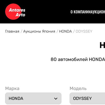
О КОМПАНИИ
АУКЦИО
Договор
Аук
Отзывы
Уча
Главная
Аукционы Япония
HONDA
ODYSSEY
Статьи
Аук
Рас
H
Спе
Кон
80 автомобилей HONDA O
Авт
Марка
Модель