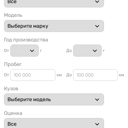
Модель
Год производства
1 91
От
г
До
г
Пробег
От
км
До
км
Кузов
Оценка