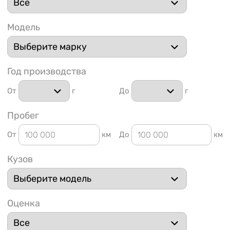
Модель
Год производства
1 91
От
г
До
г
Пробег
От
км
До
км
Кузов
Оценка