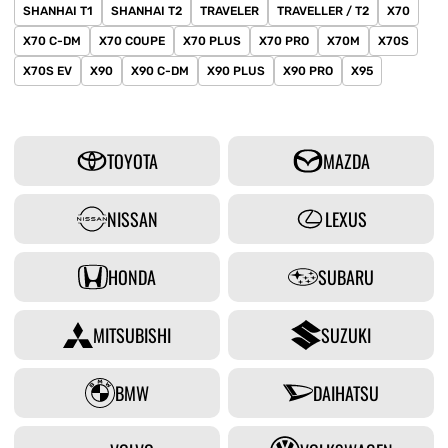
SHANHAI T1
SHANHAI T2
TRAVELER
TRAVELLER / T2
X70
X70 C-DM
X70 COUPE
X70 PLUS
X70 PRO
X70M
X70S
X70S EV
X90
X90 C-DM
X90 PLUS
X90 PRO
X95
TOYOTA
MAZDA
NISSAN
LEXUS
HONDA
SUBARU
MITSUBISHI
SUZUKI
BMW
DAIHATSU