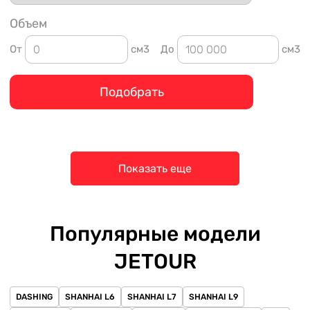
Объем
От
см3
До
см3
Подобрать
Показать еще
Популярные модели
JETOUR
DASHING
SHANHAI L6
SHANHAI L7
SHANHAI L9